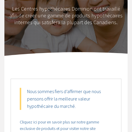
Les Centres hypothécaires Dominion ont travaillé
afin de créer une gamme de produits hypothécaires
internes qui satisfera la plupart des Canadiens.
Nous sommes fiers d’affirmer que nous
pensons offrir la meilleure valeur
hypothécaire du marché.
Cliquez ici pour en savoir plus sur notre gamme
exclusive de produits et pour visiter notre site